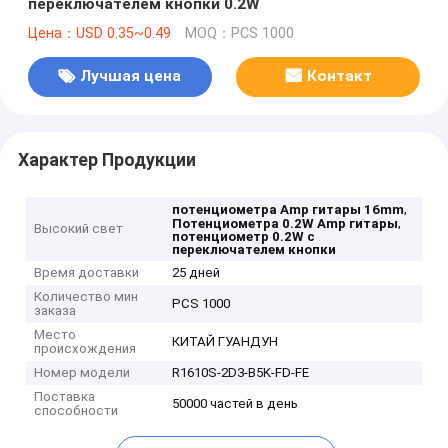
переключателем кнопки 0.2W
Цена：USD 0.35~0.49
MOQ：PCS 1000
Лучшая цена
Контакт
Характер Продукции
,
потенциометра Amp гитары 16mm
,
Потенциометра 0.2W Amp гитары
Высокий свет
потенциометр 0.2W с
переключателем кнопки
Время доставки
25 дней
Количество мин
PCS 1000
заказа
Место
КИТАЙ ГУАНДУН
происхождения
Номер модели
R1610S-2D3-B5K-FD-FE
Поставка
50000 частей в день
способности