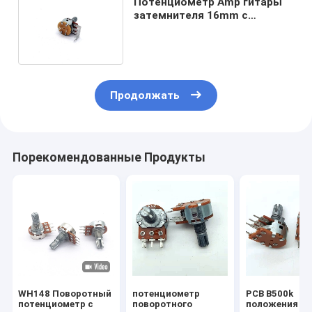
Потенциометр Amp гитары
затемнителя 16mm с
переключателем кнопки
0.2W
Продолжать
Порекомендованные Продукты
WH148 Поворотный
потенциометр
PCB B500k
потенциометр с
поворотного
положения