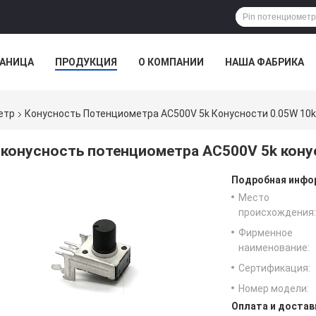
РАНИЦА
ПРОДУКЦИЯ
О КОМПАНИИ
НАША ФАБРИКА
ВСЕ СЛУЧАИ
етр
Конусность Потенциометра AC500V 5k Конусности 0.05W 10
конусность потенциометра AC500V 5k кону
Подробная инфор
Место
происхождения:
Фирменное
наименование:
Сертификация:
Номер модели:
Оплата и достав