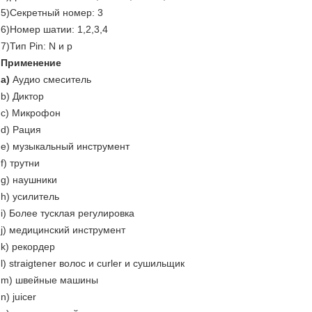
5)Секретный номер: 3
6)Номер шатии: 1,2,3,4
7)Тип Pin: N и p
Применение
a)
Аудио смеситель
b) Диктор
c) Микрофон
d) Рация
e) музыкальный инструмент
f) трутни
g) наушники
h) усилитель
i) Более тусклая регулировка
j) медицинский инструмент
k) рекордер
l) straigtener волос и curler и сушильщик
m) швейные машины
n) juicer