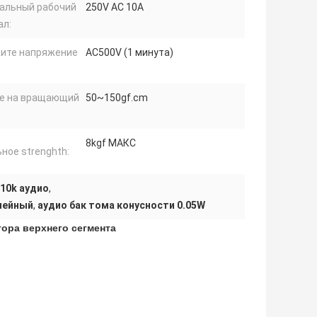
альный рабочий
250V AC 10A
ал:
ите напряжение
AC500V (1 минута)
е на вращающий
50~150gf.cm
8kgf МАКС
ное strenghth:
10k аудио
,
нейный
,
аудио бак тома конусности 0.05W
ора верхнего сегмента