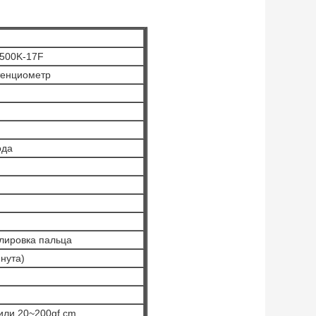
500K-17F
тенциометр
ода
лировка пальца
нута)
или 20~200gf.cm