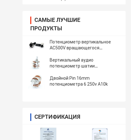
САМЫЕ ЛУЧШИЕ
ПРОДУКТЫ
Потенциометр вертикальное
AC500V вращающегося
переключателя диктора 9mm
верхнего сегмента
Вертикальный аудио
потенциометр шатии
потенциометра 16mm
конусности 5k двойной
Двойной Pin 16mm
потенциометра 6 250v A10k
СЕРТИФИКАЦИЯ