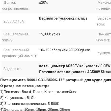
Допуск
±20%
Максим
сопротивления:
потенци
Верхняя регулировка пальца
Выдерж
250V AC 10A:
тока:
Вращательная
15,000cycles
Нажмит
жизнь:
момент:
Вращательный
10~100gf.cm или 20~200gf.cm
пушпуль
вращающий момент:
потенциометр AC500V конусности 0.05W 
Выделить:
Потенциометр конусности AC500V 5k ли
Потенциометр R0901 CD1-B500K-17F роторный для аудио дикт
О роторном потенциометре
1)
Тип вала:: Вал d, R-вал, K-вал, вал сплайна
2) Конусность: , B, C.
3) Значение сопротивления: 5-500K
4)Длина вала: 10mm, 15mm, 20mm, 25mm