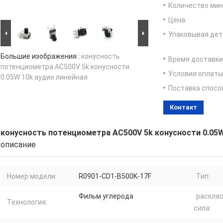
Количество мин 
Цена:
Упаковывая дет
Большие изображения :
конусность
Время доставки
потенциометра AC500V 5k конусности
Условия оплаты
0.05W 10k аудио линейная
Поставка спосо
Контакт
конусность потенциометра AC500V 5k конусности 0.05W
описание
Номер модели:
R0901-CD1-B500K-17F
Тип:
Фильм углерода
раскла
Технология:
сила: