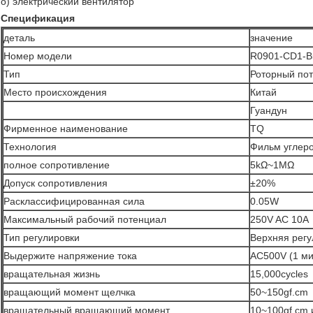
o) электрический вентилятор
Спецификация
деталь
значение
Номер модели
R0901-CD1-B
Тип
Роторный по
Место происхождения
Китай
Гуандун
Фирменное наименование
TQ
Технология
Фильм углер
полное сопротивление
5kΩ~1MΩ
Допуск сопротивления
±20%
Расклассифицированная сила
0.05W
Максимальный рабочий потенциал
250V AC 10A
Тип регулировки
Верхняя регу
Выдержите напряжение тока
AC500V (1 ми
вращательная жизнь
15,000cycles
вращающий момент щелчка
50~150gf.cm
вращательный вращающий момент
10~100gf.cm 