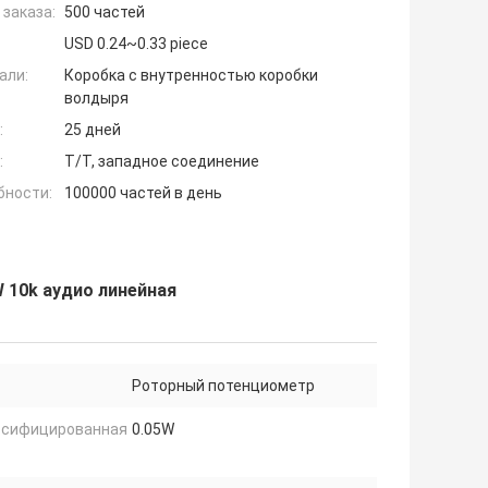
заказа:
500 частей
USD 0.24~0.33 piece
али:
Коробка с внутренностью коробки
волдыря
:
25 дней
:
T/T, западное соединение
бности:
100000 частей в день
 10k аудио линейная
Роторный потенциометр
ссифицированная
0.05W