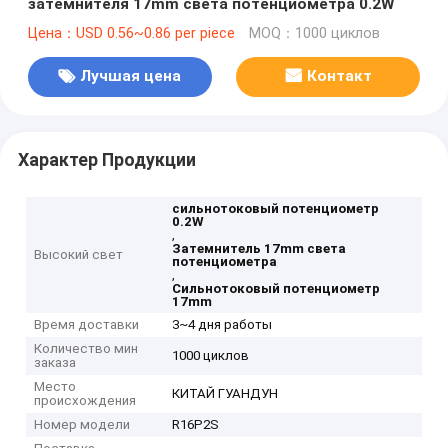
затемнителя 17mm света потенциометра 0.2W
Цена：USD 0.56~0.86 per piece
MOQ：1000 циклов
Лучшая цена
Контакт
Характер Продукции
сильнотоковый потенциометр
0.2W
,
Затемнитель 17mm света
Высокий свет
потенциометра
,
Сильнотоковый потенциометр
17mm
Время доставки
3~4 дня работы
Количество мин
1000 циклов
заказа
Место
КИТАЙ ГУАНДУН
происхождения
Номер модели
R16P2S